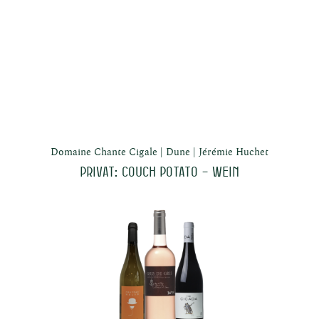
enken
Domaine Chante Cigale
Dune
Jérémie Huchet
Privat: Couch Potato – Wein
rodukt