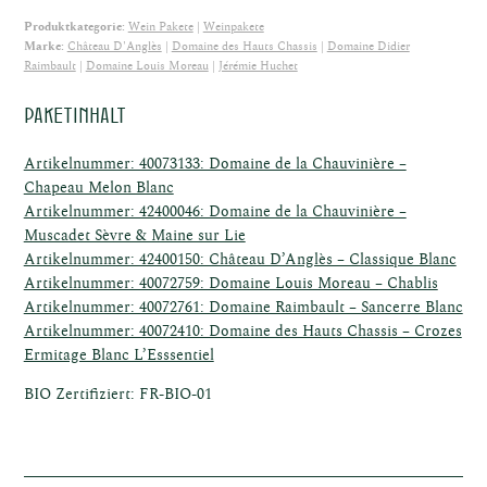
ffel
Produktkategorie:
Wein Pakete
Weinpakete
Marke:
Château D'Anglès
Domaine des Hauts Chassis
Domaine Didier
Raimbault
Domaine Louis Moreau
Jérémie Huchet
Paketinhalt
Artikelnummer: 40073133: Domaine de la Chauvinière –
Chapeau Melon Blanc
Artikelnummer: 42400046: Domaine de la Chauvinière –
Muscadet Sèvre & Maine sur Lie
nkost
Artikelnummer: 42400150: Château D’Anglès – Classique Blanc
Artikelnummer: 40072759: Domaine Louis Moreau – Chablis
Artikelnummer: 40072761: Domaine Raimbault – Sancerre Blanc
Artikelnummer: 40072410: Domaine des Hauts Chassis – Crozes
Ermitage Blanc L’Esssentiel
BIO Zertifiziert: FR-BIO-01