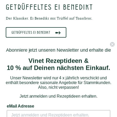
Getrüffeltes Ei Benedikt
G
e
t
Der Klassiker. Ei Benedikt mit Trüffel auf Toastbrot.
r
ü
Getrüffeltes Ei Benedikt
f
f
e
l
Abonniere jetzt unseren Newsletter und erhalte die
t
e
Vinet Rezeptideen &
M
a
10 % auf Deinen nächsten Einkauf.
i
s
Unser Newsletter wird nur 4 x jährlich verschickt und
p
enthält besondere saisonale Angebote für Stammkunden.
o
Also, nicht verpassen!
u
l
Jetzt anmelden und Rezeptideen erhalten.
a
r
eMail Adresse
d
e