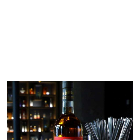
pte
enten
en in