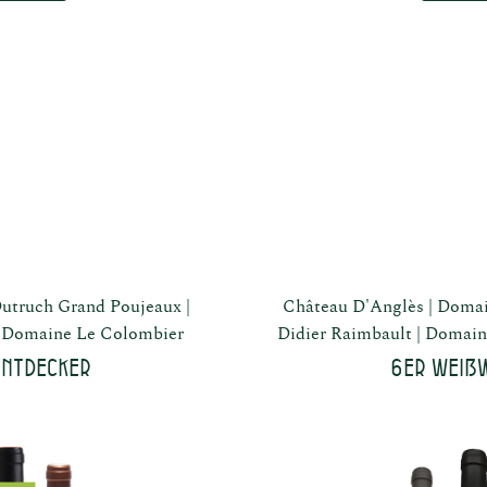
utruch Grand Poujeaux
Château D'Anglès
Domai
Domaine Le Colombier
Didier Raimbault
Domain
Entdecker
6er Weiß