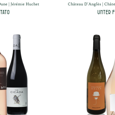
une
Jérémie Huchet
Château D'Anglès
Châte
tato
Unter f
nzösische
Weinladen 