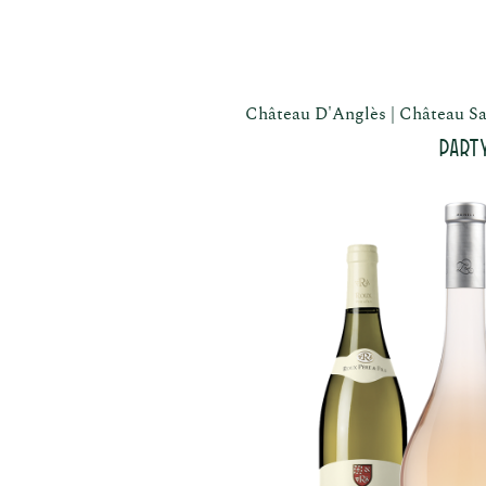
Château D'Anglès
Château Sa
Part