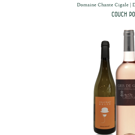
Domaine Chante Cigale
D
Couch Po
sische
Fra
uzenten