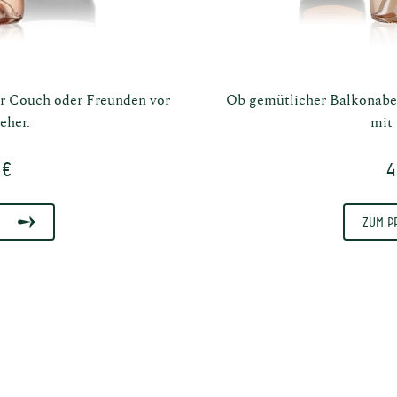
irituosen
Murnau
r Couch oder Freunden vor
Ob gemütlicher Balkonaben
eher.
mit
 €
4
Zum P