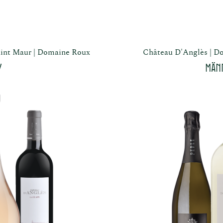
int Maur
Domaine Roux
Château D'Anglès
Do
y
Män