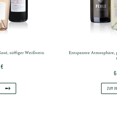
Rosé, süffiger Weißwein.
Entspannte Atmosphäre, g
 €
6
Zum P