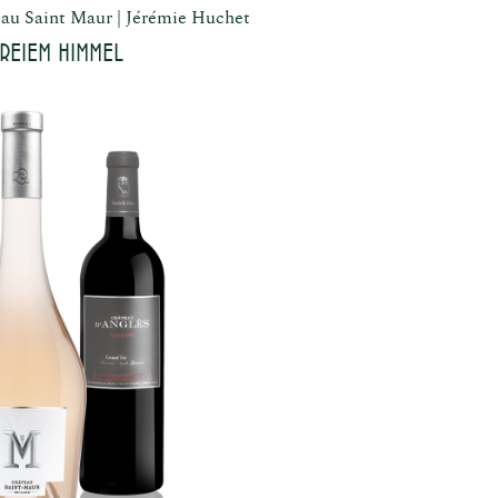
au Saint Maur
Jérémie Huchet
reiem Himmel
Schenke
in
Über