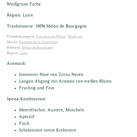
ost
Weißgrüne Farbe.
Region: Loire
Traubensorte: 100% Melon de Bourgogne
Produktkategorie:
Französische Weine
Weißwein
Marke:
Domaine de la Chauvinière
ische
Rebsorte:
Melon de Bourgogne
Region:
Loire
Aromatik:
Intensiver Nase von Zitrus Noten
Langen Abgang mit Aromen von weißen Blüten
Fruchtig und Fein
Speise-Kombination:
ne
Meersfrüchte, Austern, Muscheln
Apéritif
Fisch
Schalentiere sowie Krebstiere