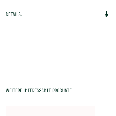
Details:
ische
Terroir (Boden)
Granit von Château-Thébaud
Im Edelstahltank, 6 Monate auf der
Vinifizierung
Feinhefe geblieben
Alkohol
12,5%
uosen
Trinkreife
2024 - 2026
Trinktemperatur
6-8°c
Allergene
Sulfite
Weitere interessante Produkte