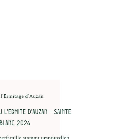
13%
2026-2028
7-9°c
Sulfite
l'Ermitage d'Auzan
 L'Ermite d'Auzan - Sainte
 Blanc 2024
erfamilie stammt ursprünglich