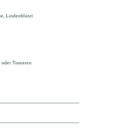
e, Lindenblüte)
a oder Tomaten
Kalkboden
Edelstahltank