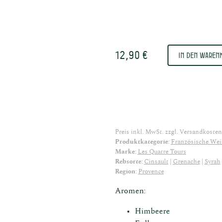
ituosen
Murnau
12,90 €
In den Waren
Preis inkl. MwSt. zzgl.
Versandkosten
Produktkategorie:
Französische Wei
Marke:
Les Quatre Tours
Rebsorte:
Cinsault
Grenache
Syrah
Region:
Provence
Aromen:
Himbeere