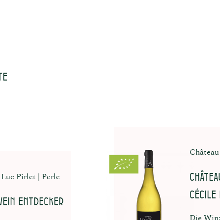
Alkohol
Trinkreife
Trinktemperatur
Allergene
te
Château 
Château
Luc Pirlet
Perle
Cécile
ein Entdecker
Die Winz