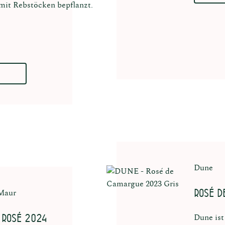
 mit Rebstöcken bepflanzt.
Dune
Rosé d
 Maur
 Rosé 2024
Dune ist