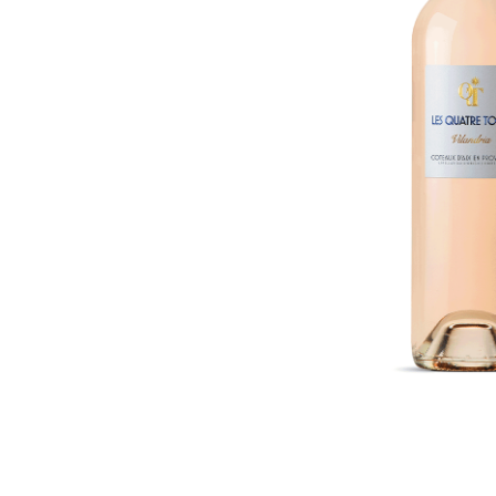
sche
Franz
enten
Wei