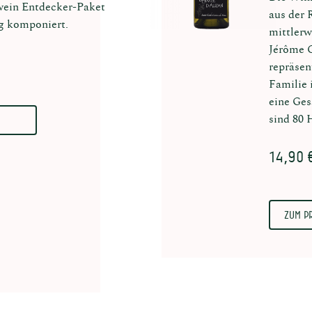
ein Entdecker-Paket
aus der
ig komponiert.
mittlerw
Jérôme C
repräsen
Familie
eine Ges
sind 80 
14,90 
Zum P