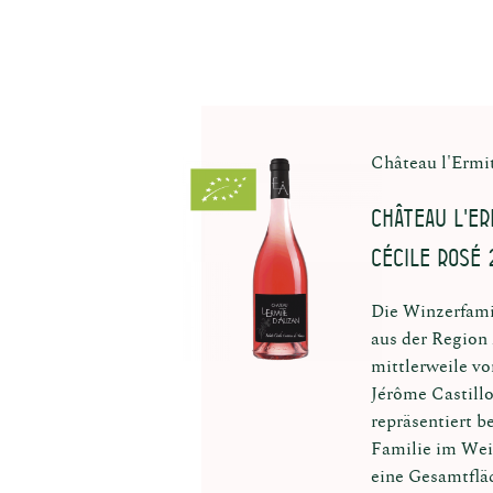
Château l'Ermi
Château L'Er
Cécile Rosé
Die Winzerfami
aus der Region
mittlerweile v
Jérôme Castillo
repräsentiert b
Familie im Wei
eine Gesamtflä