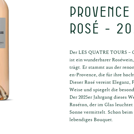
Provence 
Rosé - 2
Der LES QUATRE TOURS – Cot
ist ein wunderbarer Roséwein,
trägt. Er stammt aus der ren
ösische
Sc
en-Provence, die für ihre hoc
nladen in
Dieser Rosé vereint Eleganz, F
Weise und spiegelt die besond
Der 2025er Jahrgang dieses Wei
Roséton, der im Glas leuchte
Sonne vermittelt. Schon beim e
lebendiges Bouquet.