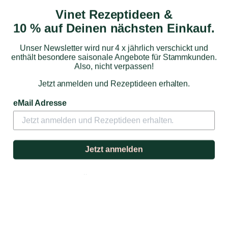
Vinet Rezeptideen &
ABK6
10 % auf Deinen nächsten Einkauf.
Cognac ABK6 – Aged Collection 16 Years
Unser Newsletter wird nur 4 x jährlich verschickt und
enthält besondere saisonale Angebote für Stammkunden.
Also, nicht verpassen!
Jetzt anmelden und Rezeptideen erhalten.
eMail Adresse
Jetzt anmelden
Die ABK6 Aged Collection ist wirklich eine
herausragende Auswahl für Cognac-Liebhaber.
120,00 €