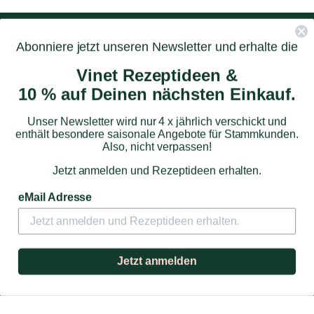
AGB
Impressum
Datenschutz
Abonniere jetzt unseren Newsletter und erhalte die
Versand & Zahlung
Widerrufsbelehrung
Vinet Rezeptideen &
10 % auf Deinen nächsten Einkauf.
Unser Newsletter wird nur 4 x jährlich verschickt und
enthält besondere saisonale Angebote für Stammkunden.
Also, nicht verpassen!
Jetzt anmelden und Rezeptideen erhalten.
eMail Adresse
Jetzt anmelden
Branding & Website
–
blockundstift.de