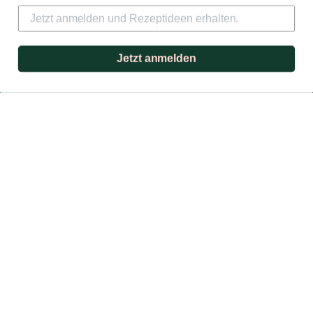
Jetzt anmelden
AGB
Impressum
Datenschutz
Versand & Zahlung
Widerrufsbelehrung
Branding & Website
–
blockundstift.de