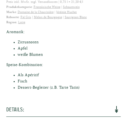
ische
Preis inkl. MwSt. zzgl.
Versandkosten
| 0,75 l = 21,20 €/l
Produktkategorie:
Französische Weine
Schaumwein
Marke:
Domaine de la Chauvinière
Jérémie Huchet
Rebsorte:
Fié Gris
Melon de Bourgogne
Sauvignon Blanc
Region:
Loire
Aromatik:
Zitrusnoten
osen
Apfel
weiße Blumen
Speise-Kombination:
Als Apéritif
Fisch
Dessert-Begleiter (z.B. Tarte Tatin)
ken
Details: