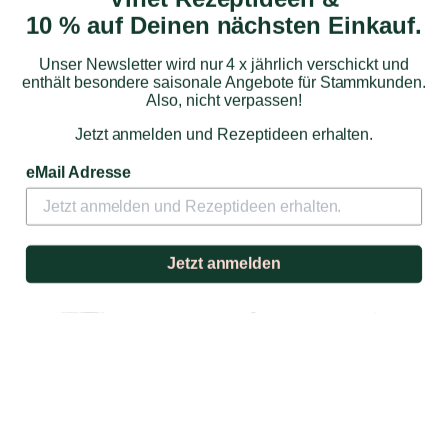
10 % auf Deinen nächsten Einkauf.
Unser Newsletter wird nur 4 x jährlich verschickt und
enthält besondere saisonale Angebote für Stammkunden.
Also, nicht verpassen!
Jetzt anmelden und Rezeptideen erhalten.
eMail Adresse
Perle
Crémant de Loire Rosé Dry
Jetzt anmelden
PERLE Crémant de Loire Rosé ist ein
frischer und eleganter Schaumwein, eine
tolle Alternative zu Champagner.
Fruchtigkeit und voller Duft machen ihn
zum perfekten Apéritif oder Dessert-
Begleiter.
14,90 €