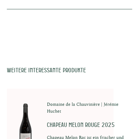
Terroir (Boden)
Granit
Vinifizierung
In der Flasche
e
Alkohol
12,5%
Trinkreife
2023 - 2025
Trinktemperatur
6-8°c
Allergene
Sulfite
Weitere interessante Produkte
kte
Domaine de la Chauvinière
Jérémie
Huchet
Chapeau Melon Rouge 2025
Chapeau Melon Rot ist ein frischer und