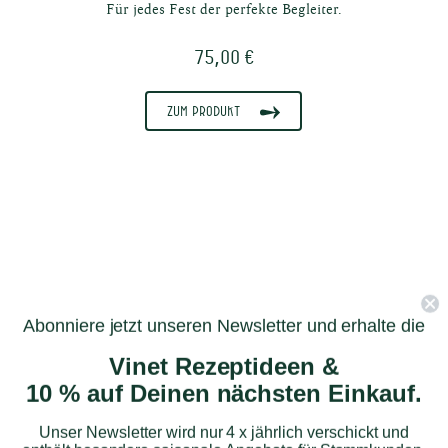
Für jedes Fest der perfekte Begleiter.
75,00 €
Zum Produkt
Abonniere jetzt unseren Newsletter und erhalte die
Louis Lepert
Nicolas Maillart
Palmer
Vinet Rezeptideen &
6er Champagner Entdecker
10 % auf Deinen nächsten Einkauf.
Unser Newsletter wird nur 4 x jährlich verschickt und