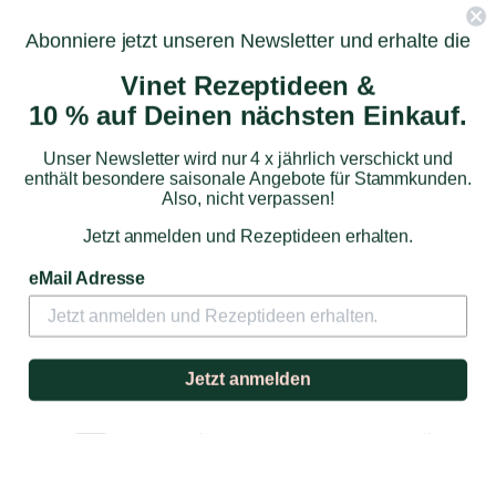
Abonniere jetzt unseren Newsletter und erhalte die
Vinet Rezeptideen &
10 % auf Deinen nächsten Einkauf.
Unser Newsletter wird nur 4 x jährlich verschickt und
enthält besondere saisonale Angebote für Stammkunden.
Also, nicht verpassen!
Jetzt anmelden und Rezeptideen erhalten.
Lelouvier
eMail Adresse
Cidre Brut
Der Cidre Brut zeigt eine feine und
Jetzt anmelden
elegante Perlage. Frische Aromatik,
lebhaft, fruchtig und sehr zugänglich. Ein
tolle, leichter Starter oder Dessertbegleiter.
8,90 €