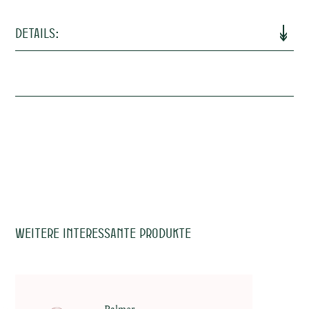
ische
Details:
Terroir (Boden)
Kalkstein
Traditionnelle Flaschengärung (24 Monate
Vinifizierung
auf der Feinhefe gelagert)
osen
Alkohol
12,5%
Trinkreife
2024 - 2026
Trinktemperatur
6-8°c
Allergene
Sulfite
Weitere interessante Produkte
ken