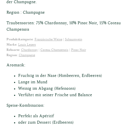
der Champagne.
Region : Champagne
Traubensorten: 75% Chardonnay, 10% Pinot Noir, 15% Coteau
Champenois
ische
Produktkategorie:
Französische Weine
Schaumwein
Marke:
Louis Lepert
Rebsorte:
Chardonnay
Coteau Champenois
Pinot Noir
Region:
Champagne
Aromatik:
Fruchtig in der Nase (Himbeeren, Erdbeeren)
Lange im Mund
e
Weinig im Abgang (Hefenoten)
Verführt mit seiner Frische und Balance
Speise-Kombination:
Perfekt als Apéritif
oder zum Dessert (Erdbeeren)