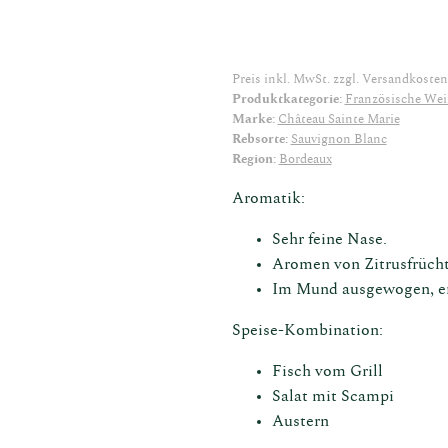
Preis inkl. MwSt. zzgl.
Versandkosten
Produktkategorie:
Französische Wei
Marke:
Château Sainte Marie
Rebsorte:
Sauvignon Blanc
Region:
Bordeaux
Aromatik:
Sehr feine Nase.
Aromen von Zitrusfrüchte
Im Mund ausgewogen, er 
Speise-Kombination:
Fisch vom Grill
Salat mit Scampi
Austern