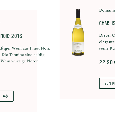
Domaine
Chabli
t
 Noir 2016
Dieser C
elegante
saftiger Wein aus Pinot Noir.
seine Ru
 Die Tannine sind seidig
22,90 
 Wein würzige Noten.
Zum P