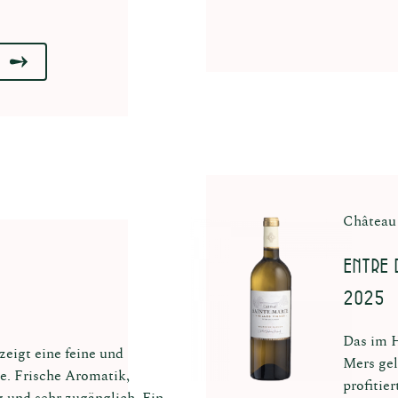
Château 
Entre 
2025
Das im H
zeigt eine feine und
Mers gel
e. Frische Aromatik,
profitie
ig und sehr zugänglich. Ein