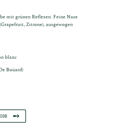
rbe mit grünen Reflexen. Feine Nase
(Grapefruit, Zitrone), ausgewogen
on blanc
ken
De Boüard)
ber
korb
ns