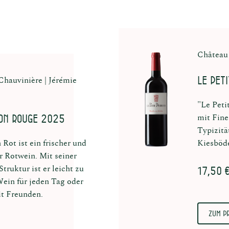
Château
Le Pet
Chauvinière
Jérémie
"Le Peti
on Rouge 2025
mit Fine
Typizitä
ot ist ein frischer und
Kiesböd
r Rotwein. Mit seiner
17,50 
truktur ist er leicht zu
Wein für jeden Tag oder
t Freunden.
Zum P