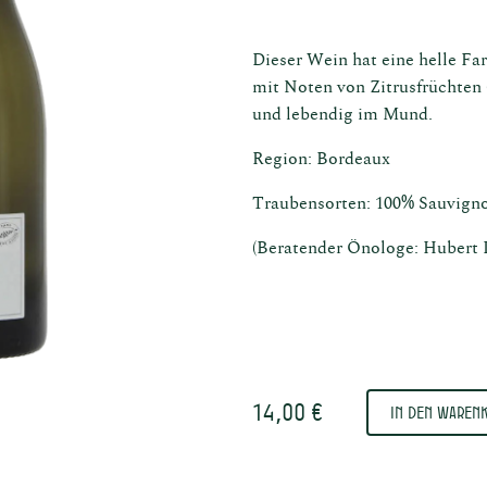
Dieser Wein hat eine helle Fa
mit Noten von Zitrusfrüchten 
und lebendig im Mund.
Region: Bordeaux
Traubensorten: 100% Sauvign
ische
Schen
(Beratender Önologe: Hubert 
aden in
Ü
osen
14,00 €
In den Waren
rnau
u