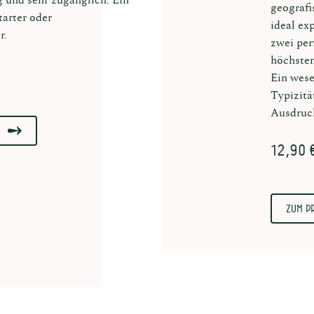
geografi
Starter oder
ideal ex
r.
zwei per
höchsten
Ein wese
Typizitä
Ausdruck
12,90 
Zum P