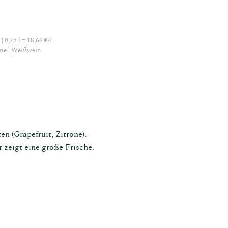
| 0,75 l = 18,66 €/l
ne
Weißwein
n (Grapefruit, Zitrone).
zeigt eine große Frische.