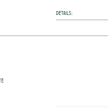
Details:
Terroir (Boden)
Kalkhal
Vinifizierung
Im Ede
Alkohol
12,5%
Trinkreife
2021 - 
Trinktemperatur
10-12°
Vegan
Ja
te