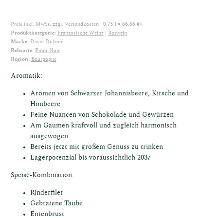
ische
Preis inkl. MwSt. zzgl.
Versandkosten
| 0,75 l = 86,66 €/l
Produktkategorie:
Französische Weine
Rotwein
Marke:
David Duband
Rebsorte:
Pinot Noir
Region:
Bourgogne
Aromatik:
Aromen von Schwarzer Johannisbeere, Kirsche und
Himbeere
osen
Feine Nuancen von Schokolade und Gewürzen
Am Gaumen kraftvoll und zugleich harmonisch
ausgewogen
Bereits jetzt mit großem Genuss zu trinken
Lagerpotenzial bis voraussichtlich 2037
Speise-Kombination:
Rinderfilet
Gebratene Taube
Entenbrust