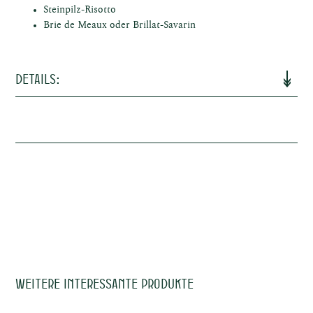
ken
Steinpilz-Risotto
Brie de Meaux oder Brillat-Savarin
Details:
e
Terroir (Boden)
Kalkstein
Ausbau 14 Monate in Eichenholzfässern
Vinifizierung
(40% neue Fässern)
Alkohol
13%
kte
Trinkreife
2020 - 2037
Trinktemperatur
15-16°c
Auch erhältlich
2019
Weitere interessante Produkte
Allergene
Sulfite