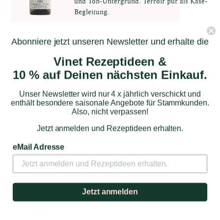
und Ton-Untergrund. Terroir pur als Käse-
Begleitung.
34,90 €
Abonniere jetzt unseren Newsletter und erhalte die
Vinet Rezeptideen &
Zum Produkt
10 % auf Deinen nächsten Einkauf.
Unser Newsletter wird nur 4 x jährlich verschickt und
enthält besondere saisonale Angebote für Stammkunden.
Also, nicht verpassen!
Jetzt anmelden und Rezeptideen erhalten.
eMail Adresse
Château Saint Maur
Jetzt anmelden
L'Excellence Rosé 2024