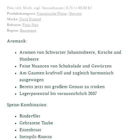
Preis inkl. MwSt. zzgl.
Versandkosten
| 0,75 l = 80,00 €/l
ische
Produktkategorie:
Französische Weine
Rotwein
Marke:
David Duband
Rebsorte:
Pinot Noir
Region:
Bourgogne
Aromatik:
Aromen von Schwarzer Johannisbeere, Kirsche und
Himbeere
Feine Nuancen von Schokolade und Gewürzen
osen
Am Gaumen kraftvoll und zugleich harmonisch
ausgewogen
Bereits jetzt mit großem Genuss zu trinken
Lagerpotenzial bis voraussichtlich 2037
Speise-Kombination:
Rinderfilet
Gebratene Taube
Entenbrust
Steinpilz-Risotto