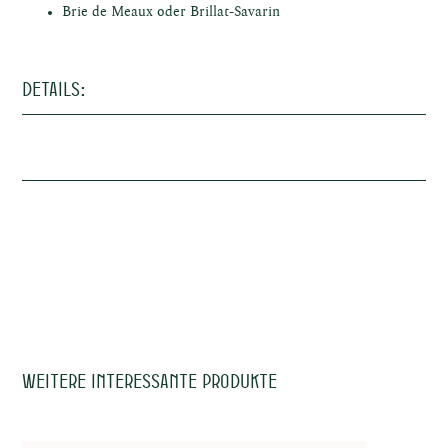
ken
Brie de Meaux oder Brillat-Savarin
Details:
e
Terroir (Boden)
Kalkstein
Ausbau 14 Monate in Eichenholzfässern
Vinifizierung
(40% neue Fässern)
Alkohol
13%
Trinkreife
2020 - 2037
kte
Trinktemperatur
15-16°c
Auch erhältlich
2019
Weitere interessante Produkte
Allergene
Sulfite