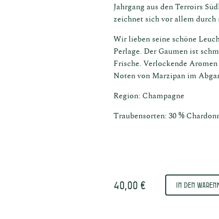
Jahrgang aus den Terroirs Süd
zeichnet sich vor allem durch 
Wir lieben seine schöne Leuc
Perlage. Der Gaumen ist schme
Frische. Verlockende Aromen
he
Schenken
Noten von Marzipan im Abga
n in
Über
Region: Champagne
Traubensorten: 30 % Chardonn
n
u
uns
40,00 €
In den Waren