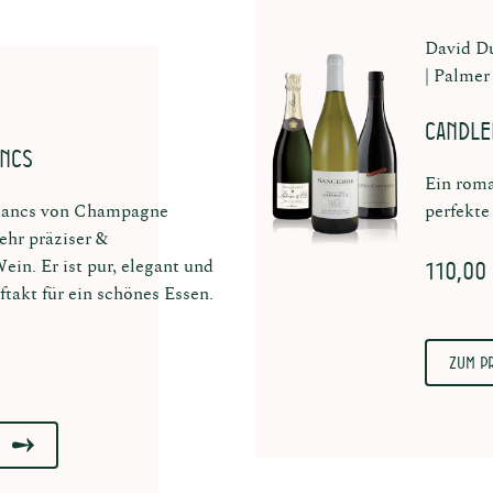
David D
Palmer
Candle
ancs
Ein rom
Blancs von Champagne
perfekte
sehr präziser &
110,00
ein. Er ist pur, elegant und
ftakt für ein schönes Essen.
Zum P