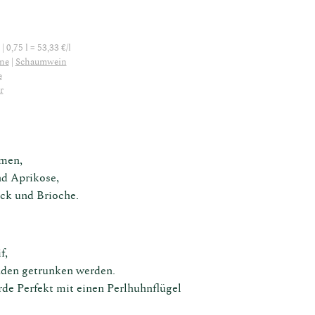
| 0,75 l = 53,33 €/l
ne
Schaumwein
e
r
men,
nd Aprikose,
ck und Brioche.
f,
nden getrunken werden.
de Perfekt mit einen Perlhuhnflügel