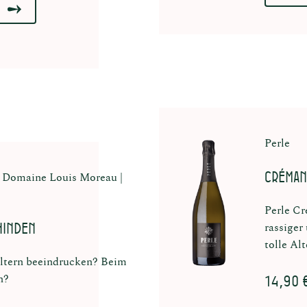
Perle
Créman
Domaine Louis Moreau
Perle Cr
hinden
rassiger
tolle Al
ltern beeindrucken? Beim
14,90 
n?