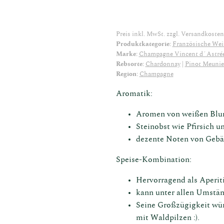
Preis inkl. MwSt. zzgl.
Versandkosten
Produktkategorie:
Französische Wei
Marke:
Champagne Vincent d´Astré
Rebsorte:
Chardonnay
Pinot Meunie
Region:
Champagne
Aromatik:
Aromen von weißen Blu
Steinobst wie Pfirsich u
dezente Noten von Gebä
Speise-Kombination:
Hervorragend als Aperiti
kann unter allen Umstä
Seine Großzügigkeit wür
mit Waldpilzen :).