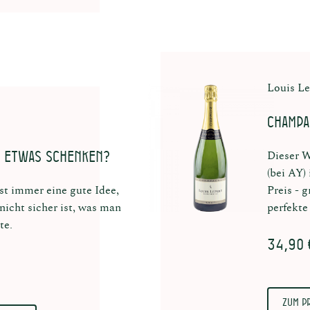
Louis Le
Champa
 etwas schenken?
Dieser 
(bei AY)
st immer eine gute Idee,
Preis - 
icht sicher ist, was man
perfekte
te.
34,90 
Zum P