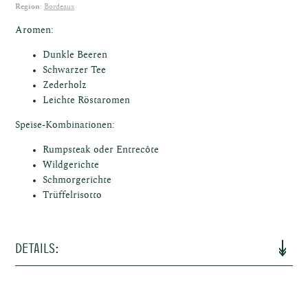
sche
Region:
Bordeaux
Aromen:
Dunkle Beeren
Schwarzer Tee
osen
Zederholz
Leichte Röstaromen
Speise-Kombinationen:
Rumpsteak oder Entrecôte
Wildgerichte
Schmorgerichte
Trüffelrisotto
ken
Details: