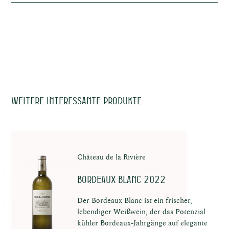
Terroir
Kiesel- und Sandböden
e
14-18 Monate 1/3 Neue Fässer & mit
Vinifizierung
Edelstahl ergänzt
Trinkreife
2025-2030
Trinktemperatur
11-15°c
Alkohol
13,5%
te
Allergene
Sulfite
Weitere interessante Produkte
Château de la Rivière
te
Bordeaux Blanc 2022
Der Bordeaux Blanc ist ein frischer,
lebendiger Weißwein, der das Potenzial
kühler Bordeaux-Jahrgänge auf elegante