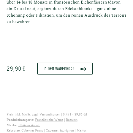
über 14 bis 18 Monate in französischen Eichenfässern (davon
ein Drittel neu), ergänzt durch Edelstahltanks – ganz ohne
Schönung oder Filtration, um den reinen Ausdruck des Terroirs
sche
zu bewahren.
29,90 €
e
In den Warenkorb
Preis inkl. MwSt. zzgl.
Versandkosten
| 0,75 l = 39,86 €/l
Produktkategorie:
Französische Weine
Rotwein
Marke:
Château Arcole
Rebsorte:
Cabernet Franc
Cabernet Sauvignon
Merlot