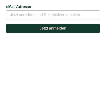
Domaine Louis Moreau
eMail Adresse
Domaine Louis Moreau -
Bourgogne Blanc 2025
Jetzt anmelden
Der Bourgogne Blanc aus dem Hause
Domaine Louis Moreau ist ein Weißwein,
der auf eindrucksvolle Weise die feine
Handschrift und das Terroir des nördlichen
Burgunds widerspiegelt.
16,90 €
Zum Produkt