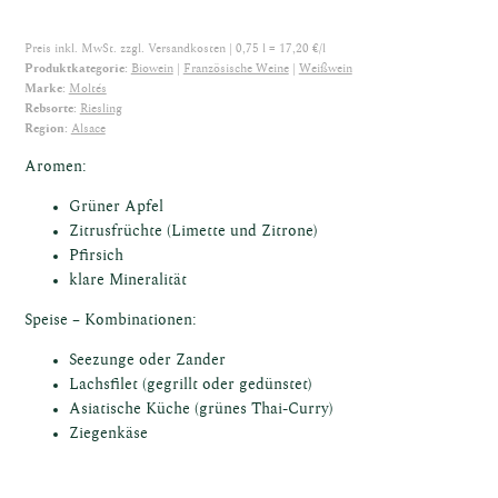
Preis inkl. MwSt. zzgl.
Versandkosten
| 0,75 l = 17,20 €/l
Produktkategorie:
Biowein
Französische Weine
Weißwein
Marke:
Moltés
Rebsorte:
Riesling
Region:
Alsace
ine
Aromen:
Grüner Apfel
Zitrusfrüchte (Limette und Zitrone)
Pfirsich
klare Mineralität
Speise – Kombinationen:
Seezunge oder Zander
Lachsfilet (gegrillt oder gedünstet)
sische
Asiatische Küche (grünes Thai-Curry)
Ziegenkäse