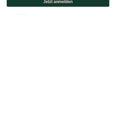
Jetzt anmelden
BIO
Der MOLTÉS - Crémant d'Alsace Rosé BIO
ist ein hochwertiger, biodynamisch
erzeugter Schaumwein aus dem Elsass. Er
stammt aus dem Weingut von Stéphane
und Mickaël Moltès, das für seine
sorgfältige, umweltbewusste
Weinproduktion bekannt ist.
17,90 €
Zum Produkt