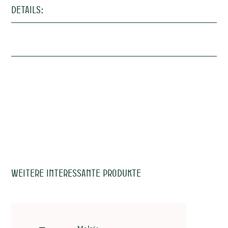
Details:
tuosen
Terroir (Boden)
Kalkstein & Granit
Vinifizierung
Edelstahltank
Alkohol
12,5%
Trinkreife
2025-2028
Trinktemperatur
8-10°c
Allergene
Sulfite
Weitere interessante Produkte
nken