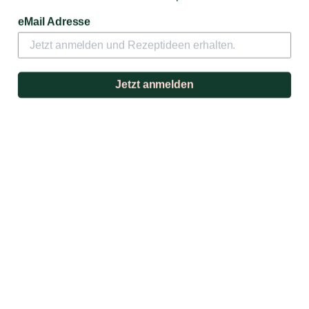
eMail Adresse
Der Clos Signadore Rouge 2017 ist die Spitzen-Cuvée
des Weinguts und zählt zu den großen Rotweinen der
Appellation Patrimonio.
Jetzt anmelden
49,90 €
Zum Produkt