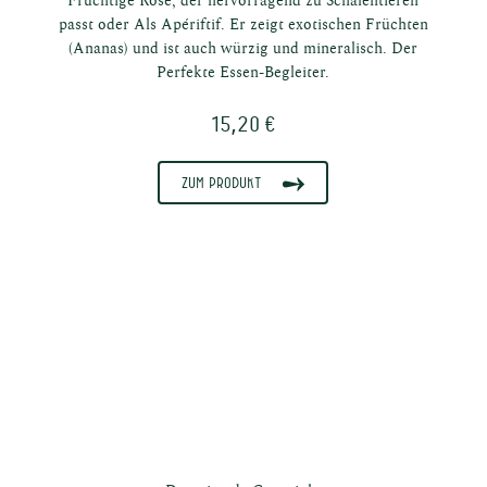
Fruchtige Rosé, der hervorragend zu Schalentieren
e
passt oder Als Apériftif. Er zeigt exotischen Früchten
(Ananas) und ist auch würzig und mineralisch. Der
Perfekte Essen-Begleiter.
15,20 €
Zum Produkt
te
te