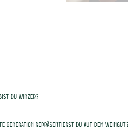
irituosen
Murnau
bist du Winzer?
lte Generation repräsentierst Du auf dem Weingut