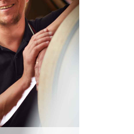
Schenke
in
Über